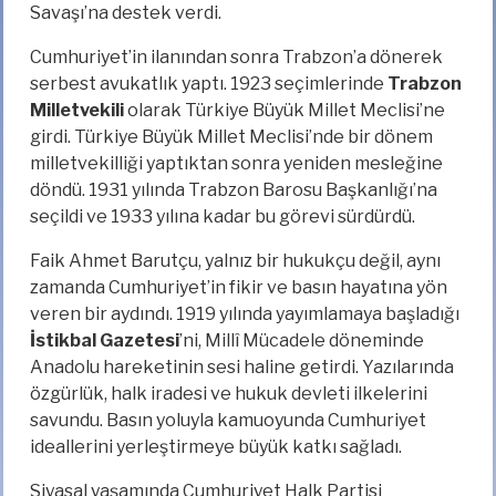
Savaşı’na destek verdi.
Cumhuriyet’in ilanından sonra Trabzon’a dönerek
serbest avukatlık yaptı. 1923 seçimlerinde
Trabzon
Milletvekili
olarak Türkiye Büyük Millet Meclisi’ne
girdi. Türkiye Büyük Millet Meclisi’nde bir dönem
milletvekilliği yaptıktan sonra yeniden mesleğine
döndü. 1931 yılında Trabzon Barosu Başkanlığı’na
seçildi ve 1933 yılına kadar bu görevi sürdürdü.
Faik Ahmet Barutçu, yalnız bir hukukçu değil, aynı
zamanda Cumhuriyet’in fikir ve basın hayatına yön
veren bir aydındı. 1919 yılında yayımlamaya başladığı
İstikbal Gazetesi
’ni, Millî Mücadele döneminde
Anadolu hareketinin sesi haline getirdi. Yazılarında
özgürlük, halk iradesi ve hukuk devleti ilkelerini
savundu. Basın yoluyla kamuoyunda Cumhuriyet
ideallerini yerleştirmeye büyük katkı sağladı.
Siyasal yaşamında Cumhuriyet Halk Partisi