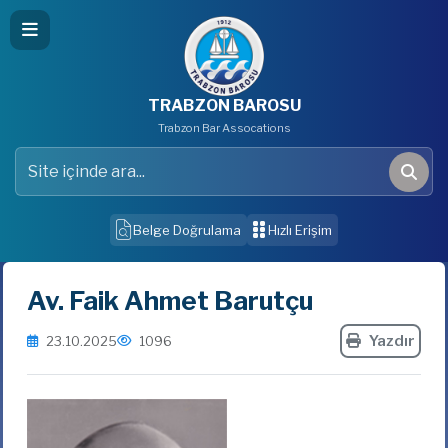
TRABZON BAROSU
Trabzon Bar Assocations
Site içinde ara
Ara
Belge Doğrulama
Hızlı Erişim
Av. Faik Ahmet Barutçu
Yazdır
23.10.2025
1096